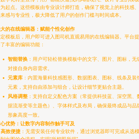
作为起点。这些模板由专业设计师打造，确保了视觉上的科技感
未来感与专业性，极大降低了用户的创作门槛与时间成本。
强大的在线编辑器：赋能个性化创作
选定模板后，用户即可进入图司机直观易用的在线编辑器。平台
供了丰富的编辑功能：
智能替换
：用户可轻松替换模板中的文字、图片、图标，无
对接自身内容需求。
元素库
：内置海量科技感图形、数据图表、图标、线条及装
元素，支持自由添加与组合，让设计细节更贴合主题。
风格调整
：支持自定义配色方案（常提供科技蓝、深空黑、
据流渐变等主题色）、字体样式及布局，确保最终成品与品
形象高度一致。
核心优势：让数字内容制作触手可及
.
高效便捷
：无需安装任何专业软件，通过浏览器即可完成从选