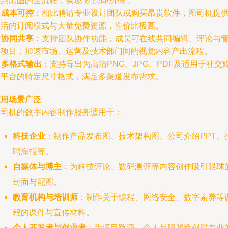
到出图的全流程，实现“所想即所得”。
.
成本可控
：相比聘请专业设计团队或购买昂贵软件，图司机提
灵活的订阅模式与大量免费资源，性价比极高。
.
协同共享
：支持团队协作功能，成员可在线共同编辑、评论与
理项目，加速市场、运营及技术部门间的视觉内容产出流程。
.
多格式输出
：支持导出为高清PNG、JPG、PDF及适用于社交
体平台的特定尺寸格式，满足多渠道发布需求。
应用场景广泛
图司机的数字内容制作服务适用于：
科技企业
：制作产品发布图、技术架构图、公司介绍PPT、
聘海报等。
自媒体与博主
：为科技评论、数码测评等内容创作吸引眼球
封面与配图。
教育机构与培训师
：制作关于编程、网络安全、数字素养等
程的课件与宣传材料。
个人开发者与创业者
：为项目路演、个人品牌塑造创建专业